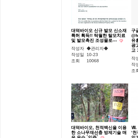
대덕바이오 신규 발모 신소재
구
특허 획득!! 탁월한 탈모치료
@h
및 발모촉진 조성물로---
유
광
작성자
◆관리자◆
고
작성일
10-23
작
조회
10068
작
조
대덕바이오, 천적백신을 이용
Ⅷ.
한 소나무재선충 방제기술 매
‘천
우 우수 `입증`
인가