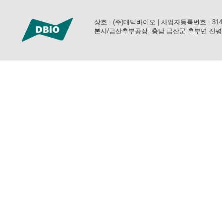
상호 : (주)대덕바이오 | 사업자등록번호 : 314-81-3
본사/금산추부공장: 충남 금산군 추부면 신평공단로 57 (