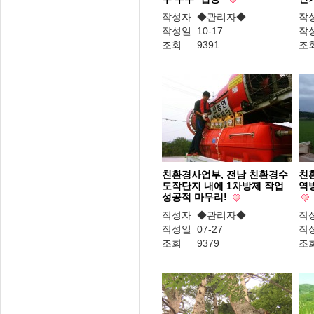
작성자
◆관리자◆
작
작성일
10-17
작
조회
9391
조
친환경사업부, 전남 친환경수
친
도작단지 내에 1차방제 작업
역
성공적 마무리!
작성자
◆관리자◆
작
작성일
07-27
작
조회
9379
조