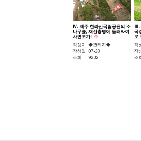
Ⅳ. 제주 한라산국립공원의 소
Ⅲ.
나무숲, 재선충병에 둘러싸여
국
사면초가!
로
작성자
◆관리자◆
작
작성일
07-20
작
조회
9232
조