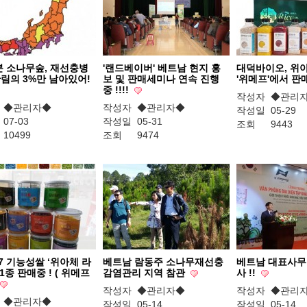
본 소나무숲, 재선충병
'랜드베이버' 베트남 현지 홍
대덕바이오, 위아체
림의 3%만 남아있어!
보 및 판매세미나 연속 진행
'위메프'에서 판
중 !!!!
작성자
◆관리
◆관리자◆
작성자
◆관리자◆
작성일
05-29
07-03
작성일
05-31
조회
9443
10499
조회
9474
 기능성쌀 ‘위아체 라
베트남 람동주 소나무재선충
베트남 대표사무
11종 판매중 ! ( 위메프
감염관리 지역 참관
사 !!
작성자
◆관리자◆
작성자
◆관리
◆관리자◆
작성일
05-14
작성일
05-14