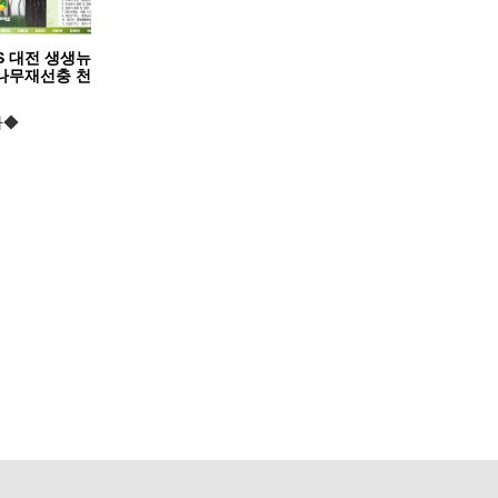
S 대전 생생뉴
소나무재선충 천
자◆