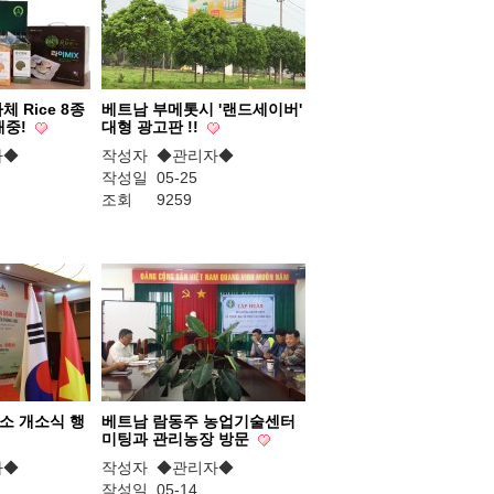
 Rice 8종
베트남 부메톳시 '랜드세이버'
매중!
대형 광고판 !!
자◆
작성자
◆관리자◆
작성일
05-25
조회
9259
소 개소식 행
베트남 람동주 농업기술센터
미팅과 관리농장 방문
자◆
작성자
◆관리자◆
작성일
05-14