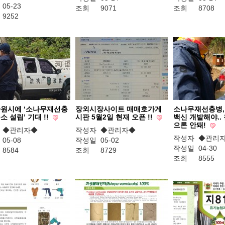
05-23
조회
9071
조회
8708
9252
하원시에 ‘소나무재선충
장외시장사이트 매매호가게
소나무재선충병,
소 설립’ 기대 !!
시판 5월2일 현재 오픈 !!
백신 개발해야..
으론 안돼!
◆관리자◆
작성자
◆관리자◆
작성자
◆관리
05-08
작성일
05-02
작성일
04-30
8584
조회
8729
조회
8555