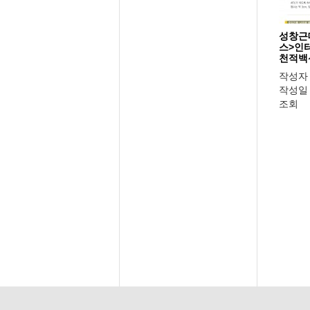
성창근
스>인터
천적백신
작성자
작성일
조회