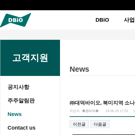
DBiO
사업
고객지원
News
공지사항
주주알림판
㈜대덕바이오, 북미지역 소나
작성자
◆관리자◆
19-06-20 17:33
페이지 정보
News
이전글
다음글
Contact us
본문