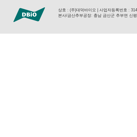
상호 : (주)대덕바이오 | 사업자등록번호 : 314-81-3
본사/금산추부공장: 충남 금산군 추부면 신평공단로 57 (