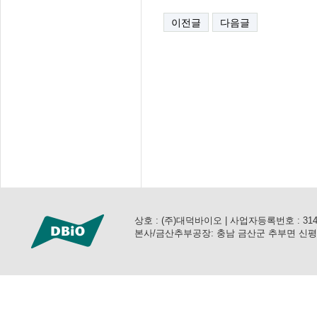
이전글
다음글
상호 : (주)대덕바이오 | 사업자등록번호 : 314-81-3
본사/금산추부공장: 충남 금산군 추부면 신평공단로 57 (