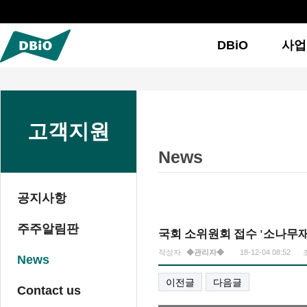
DBiO
사업
고객지원
News
공지사항
주주알림판
국회 소위원회 접수 '소나무재
작성자
◆관리자◆
18-12-04 08:52
페이지 정보
News
이전글
다음글
Contact us
본문